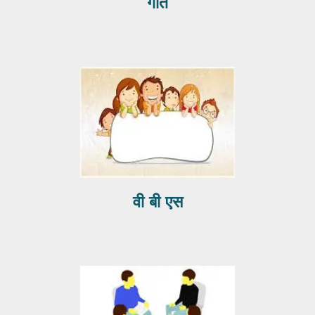
गीत
वी बी एस