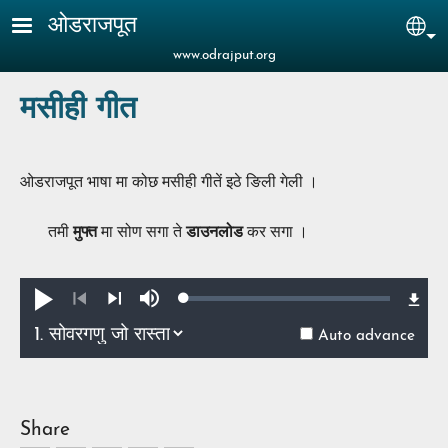
Skip to main content
ओडराजपूत
Sel
www.odrajput.org
मसीही गीत
ओडराजपूत भाषा मा कोछ मसीही गीतें इठे ङिली गेली ।
तमी
मुफ्त
मा सोण सगा ते
डाउनलोड
कर सगा ।
Loaded
:
Play
Mute
0.40%
Previous
Next
Auto advance
Share